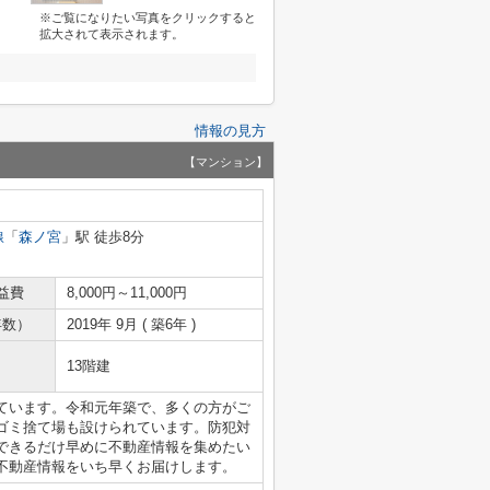
※ご覧になりたい写真をクリックすると
拡大されて表示されます。
情報の見方
【マンション】
線
「
森ノ宮
」駅 徒歩8分
益費
8,000円～11,000円
年数）
2019年 9月 ( 築6年 )
13階建
ています。令和元年築で、多くの方がご
ゴミ捨て場も設けられています。防犯対
できるだけ早めに不動産情報を集めたい
不動産情報をいち早くお届けします。