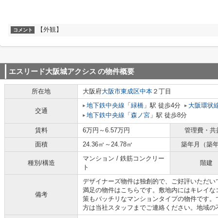
【外観】
コメント
エスリード大阪城アクシス
の物件概要
所在地
大阪府
大阪市東成区
中本
２丁目
地下鉄中央線
「
緑橋
」駅 徒歩4分
大阪環状
交通
地下鉄中央線
「
森ノ宮
」駅 徒歩8分
賃料
6万円～6.57万円
管理費・共
面積
24.36㎡～24.78㎡
築年月（築
マンション / 鉄筋コンクリー
種別/構造
階建
ト
デザイナーズ物件は独創的で、ご好評いただい
満足の物件はこちらです。敷地内にはキレイな
備考
策もバッチリなマンションタイプの物件です。
方は当社スタッフまでご連絡ください。地域の