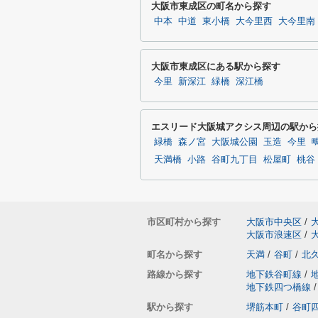
大阪市東成区の町名から探す
中本
中道
東小橋
大今里西
大今里南
大阪市東成区にある駅から探す
今里
新深江
緑橋
深江橋
エスリード大阪城アクシス周辺の駅から
緑橋
森ノ宮
大阪城公園
玉造
今里
天満橋
小路
谷町九丁目
松屋町
桃谷
市区町村から探す
大阪市中央区
/
大阪市浪速区
/
町名から探す
天満
/
谷町
/
北
路線から探す
地下鉄谷町線
/
地下鉄四つ橋線
/
駅から探す
堺筋本町
/
谷町