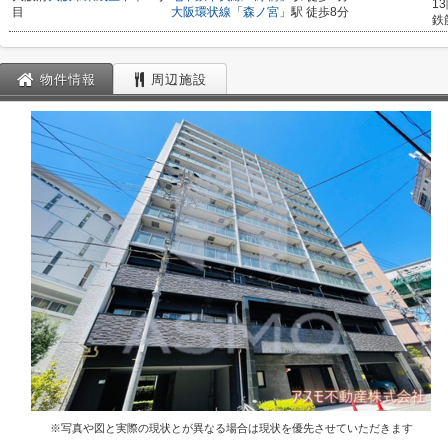
1
目
大阪環状線
「
森ノ宮
」駅 徒歩8分
鉄
物件情報
周辺施設
※写真や図と実際の現状とが異なる場合は現状を優先させていただきます