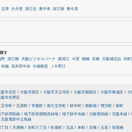
玉津
大今里
深江北
東中本
深江南
東今里
探す
鴫野
深江橋
大阪ビジネスパーク
新深江
今里
鶴橋
京橋
大阪城北詰
谷町
布施
高井田中央
今福鶴見
ＪＲ野江
大阪市北区
/
大阪市西区
/
大阪市天王寺区
/
大阪市都島区
/
大阪市東成区
/
大
大阪市生野区
久宝寺町
/
瓦屋町
/
常盤町
/
南久宝寺町
/
材木町
/
南船場
/
博労町
/
新町
地下鉄堺筋線
/
地下鉄長堀鶴見緑地
/
地下鉄中央線
/
大阪環状線
/
京阪本線
/
京阪電鉄中之島線
四丁目
/
天満橋
/
谷町六丁目
/
松屋町
/
北浜
/
本町
/
京橋
/
玉造
/
長堀橋