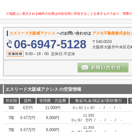
※地図上に表示される物件の位置は付近住所に所在することを表すものであり、実際
エスリード大阪城アクシス
へのお問い合わせは
アスモ不動産株式会社
06-6947-5128
〒540-0033
大阪府大阪市中央区石町
9:00～18：00 定休日:不定休
エスリード大阪城アクシス
の空室情報
所在階
賃料
管理費・共益費
敷金/礼金/保証金/償却/敷引
3階
6万円
11,000円
/
/
/
/
0ヶ月
1ヶ月
-
-
-
11.355
7階
6.57万円
8,000円
/
/
/
/
0ヶ月
万円
-
-
-
11.355
7階
6.57万円
8,000円