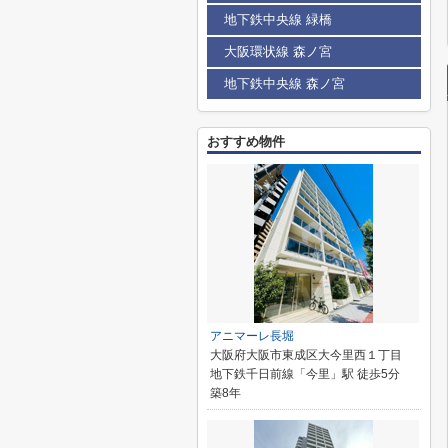
地下鉄中央線 緑橋
大阪環状線 森ノ宮
地下鉄中央線 森ノ宮
おすすめ物件
アニマーレ長堀
大阪府大阪市東成区大今里西１丁目
地下鉄千日前線「今里」駅 徒歩5分
築8年