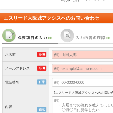
/
/
/
/
0ヶ月
万円
-
-
-
エスリード大阪城アクシス
へのお問い合わせ
お名前
必須
メールアドレス
必須
電話番号
任意
【エスリード大阪城アクシスへのお問い
内容
任意