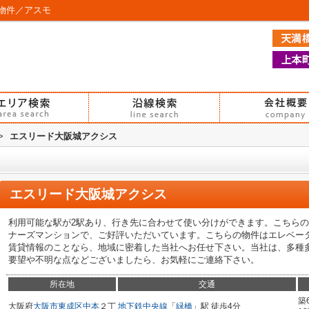
物件／アスモ
>
エスリード大阪城アクシス
エスリード大阪城アクシス
利用可能な駅が2駅あり、行き先に合わせて使い分けができます。こちら
ナーズマンションで、ご好評いただいています。こちらの物件はエレベー
賃貸情報のことなら、地域に密着した当社へお任せ下さい。当社は、多種
要望や不明な点などございましたら、お気軽にご連絡下さい。
所在地
交通
築
大阪府
大阪市東成区
中本
２丁
地下鉄中央線
「
緑橋
」駅 徒歩4分