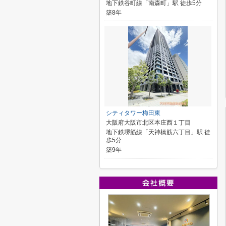
地下鉄谷町線「南森町」駅 徒歩5分
築8年
シティタワー梅田東
大阪府大阪市北区本庄西１丁目
地下鉄堺筋線「天神橋筋六丁目」駅 徒
歩5分
築9年