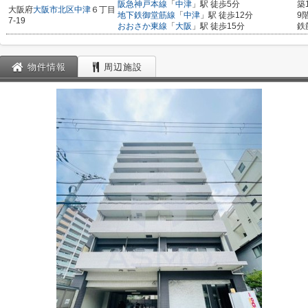
阪急神戸本線
「
中津
」駅 徒歩5分
築
大阪府
大阪市北区
中津
６丁目
地下鉄御堂筋線
「
中津
」駅 徒歩12分
9
7-19
おおさか東線
「
大阪
」駅 徒歩15分
鉄
物件情報
周辺施設