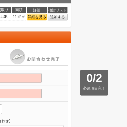
間取り
面積
詳細
検討リスト
1LDK
44.84㎡
詳細を見る
追加する
0
/
2
必須項目完了
合わせ】