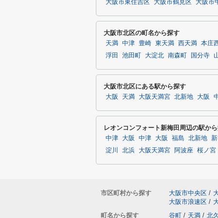
大阪市東住吉区
大阪市鶴見区
大阪市
大阪市北区の町名から探す
天満
中津
豊崎
東天満
西天満
本庄
浮田
池田町
大淀北
南森町
国分寺
大阪市北区にある駅から探す
大阪
天満
大阪天満宮
北新地
大阪
レオンコンフォート新梅田周辺の駅から
中津
大阪
中津
大阪
福島
北新地
新
淀川
北浜
大阪天満宮
阿波座
桜ノ宮
市区町村から探す
大阪市中央区
/
大阪市浪速区
/
町名から探す
谷町
/
天満
/
北