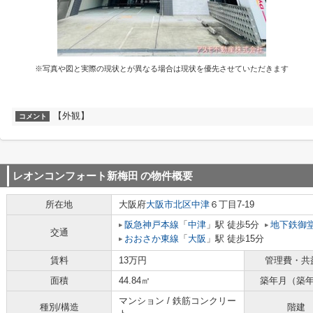
※写真や図と実際の現状とが異なる場合は現状を優先させていただきます
【外観】
コメント
レオンコンフォート新梅田
の物件概要
所在地
大阪府
大阪市北区
中津
６丁目7-19
阪急神戸本線
「
中津
」駅 徒歩5分
地下鉄御
交通
おおさか東線
「
大阪
」駅 徒歩15分
賃料
13万円
管理費・共
面積
44.84㎡
築年月（築
マンション / 鉄筋コンクリー
種別/構造
階建