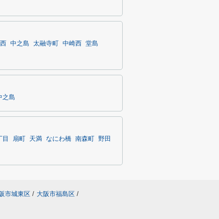
西
中之島
太融寺町
中崎西
堂島
中之島
丁目
扇町
天満
なにわ橋
南森町
野田
阪市城東区
/
大阪市福島区
/