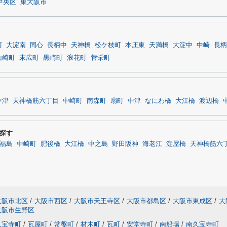
中央区
東大阪市
西
大淀南
同心
長柄中
天神橋
松ケ枝町
本庄東
天満橋
大淀中
中崎
長柄
山崎町
末広町
黒崎町
浪花町
菅栄町
中津
天神橋筋六丁目
中崎町
南森町
扇町
中津
なにわ橋
大江橋
渡辺橋
探す
福島
中崎町
肥後橋
大江橋
中之島
野田阪神
海老江
淀屋橋
天神橋筋六
大阪市北区
/
大阪市西区
/
大阪市天王寺区
/
大阪市都島区
/
大阪市東成区
/
大
大阪市生野区
久宝寺町
/
瓦屋町
/
常盤町
/
材木町
/
瓦町
/
安堂寺町
/
南船場
/
南久宝寺町