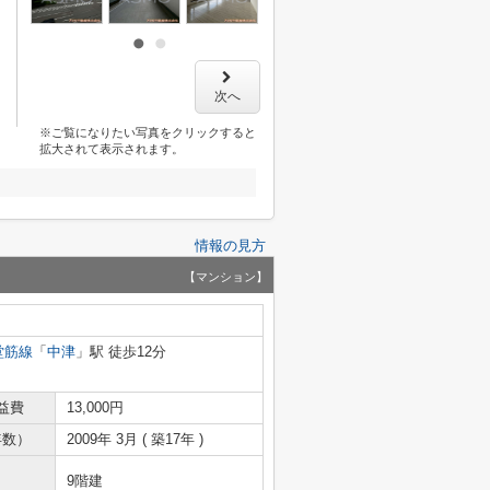
次へ
※ご覧になりたい写真をクリックすると
拡大されて表示されます。
情報の見方
【マンション】
堂筋線
「
中津
」駅 徒歩12分
益費
13,000円
年数）
2009年 3月 ( 築17年 )
9階建