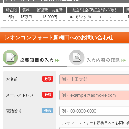
所在階
賃料
管理費・共益費
敷金/礼金/保証金/償却/敷引
5階
13万円
13,000円
/
/
/
/
0ヶ月
2ヶ月
-
-
-
レオンコンフォート新梅田
へのお問い合わせ
お名前
必須
メールアドレス
必須
電話番号
任意
【レオンコンフォート新梅田へのお問い