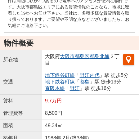
件は周辺に駅が2つあるので電車へのアクセスが便利な物件で
す。大阪市都島区エリアにある賃貸情報のことなら、地域に密
着した当社へお任せ下さい。当社は、多種多様な賃貸情報を取
り扱っております。ご要望や不明な点などございましたら、お
気軽にご連絡下さい。
物件概要
大阪府
大阪市都島区
都島北通
２丁
所在地
目
地下鉄谷町線
「
野江内代
」駅 徒歩5分
交通
地下鉄谷町線
「
都島
」駅 徒歩13分
京阪本線
「
野江
」駅 徒歩16分
賃料
9.7万円
管理費等
8,500円
面積
49.34㎡
築年月
1988年 2月(築38年)