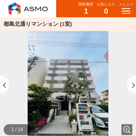
閲覧履歴
お気に入り
メニュー
1
0
都島北通りマンション (
1
室)
1 / 14