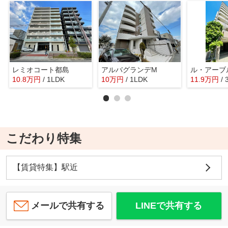
レミオコート都島
アルバグランデM
ル・アーブ
10.8
万
円
/ 1LDK
10
万
円
/ 1LDK
11.9
万
円
/
こだわり特集
【賃貸特集】駅近
メールで共有する
LINEで共有する