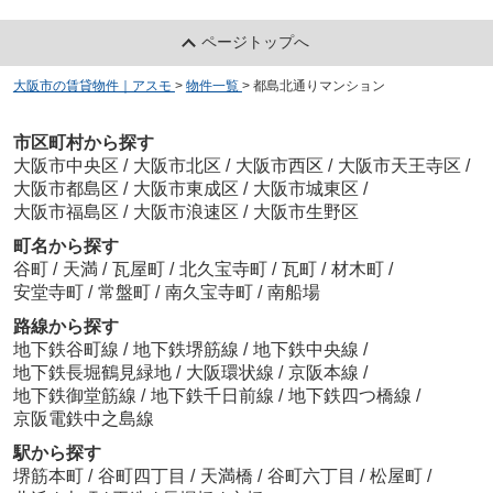
ページトップへ
大阪市の賃貸物件｜アスモ
>
物件一覧
>
都島北通りマンション
市区町村から探す
大阪市中央区
/
大阪市北区
/
大阪市西区
/
大阪市天王寺区
/
大阪市都島区
/
大阪市東成区
/
大阪市城東区
/
大阪市福島区
/
大阪市浪速区
/
大阪市生野区
町名から探す
谷町
/
天満
/
瓦屋町
/
北久宝寺町
/
瓦町
/
材木町
/
安堂寺町
/
常盤町
/
南久宝寺町
/
南船場
路線から探す
地下鉄谷町線
/
地下鉄堺筋線
/
地下鉄中央線
/
地下鉄長堀鶴見緑地
/
大阪環状線
/
京阪本線
/
地下鉄御堂筋線
/
地下鉄千日前線
/
地下鉄四つ橋線
/
京阪電鉄中之島線
駅から探す
堺筋本町
/
谷町四丁目
/
天満橋
/
谷町六丁目
/
松屋町
/