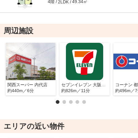
4階
49.34㎡
2LDK
周辺施設
関西スーパー 内代店
セブンイレブン 大阪高殿2丁目店
コーナン 
約440m／6分
約826m／11分
約496m／
エリアの近い物件