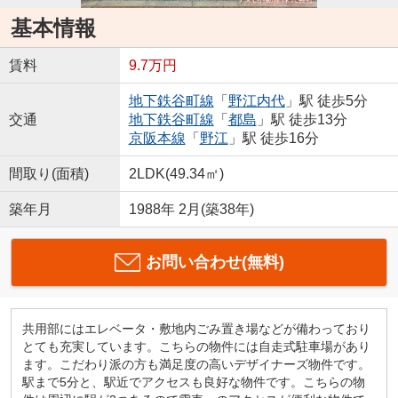
基本情報
賃料
9.7万円
地下鉄谷町線
「
野江内代
」駅 徒歩5分
交通
地下鉄谷町線
「
都島
」駅 徒歩13分
京阪本線
「
野江
」駅 徒歩16分
間取り(面積)
2LDK(49.34㎡)
築年月
1988年 2月(築38年)
お問い合わせ(無料)
共用部にはエレベータ・敷地内ごみ置き場などが備わっており
とても充実しています。こちらの物件には自走式駐車場があり
ます。こだわり派の方も満足度の高いデザイナーズ物件です。
駅まで5分と、駅近でアクセスも良好な物件です。こちらの物