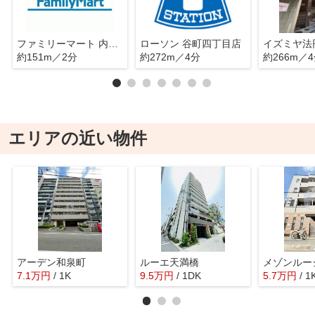
ファミリーマート 内久宝寺町三丁目店
ローソン 谷町四丁目店
イズミヤ法
約151m／2分
約272m／4分
約266m／
エリアの近い物件
アーデン和泉町
ルーエ天満橋
メゾンルー
7.1
万
円
/ 1K
9.5
万
円
/ 1DK
5.7
万
円
/ 1