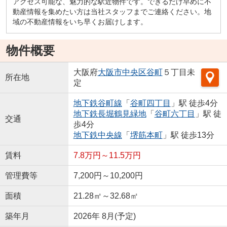
アクセス可能な、魅力的な駅近物件です。できるだけ早めに不
動産情報を集めたい方は当社スタッフまでご連絡ください。地
域の不動産情報をいち早くお届けします。
物件概要
大阪府
大阪市中央区
谷町
５丁目未
所在地
定
地下鉄谷町線
「
谷町四丁目
」駅 徒歩4分
地下鉄長堀鶴見緑地
「
谷町六丁目
」駅 徒
交通
歩4分
地下鉄中央線
「
堺筋本町
」駅 徒歩13分
賃料
7.8万円～11.5万円
管理費等
7,200円～10,200円
面積
21.28㎡～32.68㎡
築年月
2026年 8月(予定)