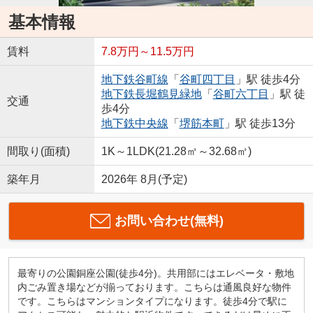
基本情報
賃料
7.8万円～11.5万円
地下鉄谷町線
「
谷町四丁目
」駅 徒歩4分
地下鉄長堀鶴見緑地
「
谷町六丁目
」駅 徒
交通
歩4分
地下鉄中央線
「
堺筋本町
」駅 徒歩13分
間取り(面積)
1K～1LDK(21.28㎡～32.68㎡)
築年月
2026年 8月(予定)
お問い合わせ(無料)
最寄りの公園銅座公園(徒歩4分)。共用部にはエレベータ・敷地
内ごみ置き場などが揃っております。こちらは通風良好な物件
です。こちらはマンションタイプになります。徒歩4分で駅に