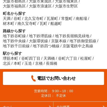
大阪市都島区
/
大阪市東成区
/
大阪市城東区
/
大阪市福島区
/
大阪市浪速区
/
大阪市生野区
町名から探す
天満
/
谷町
/
北久宝寺町
/
瓦屋町
/
常盤町
/
南船場
/
材木町
/
南久宝寺町
/
瓦町
/
船越町
路線から探す
地下鉄谷町線
/
地下鉄堺筋線
/
地下鉄長堀鶴見緑地
/
地下鉄中央線
/
大阪環状線
/
京阪本線
/
地下鉄御堂筋線
/
地下鉄千日前線
/
地下鉄四つ橋線
/
京阪電鉄中之島線
駅から探す
堺筋本町
/
谷町四丁目
/
天満橋
/
谷町六丁目
/
松屋町
/
北浜
/
本町
/
玉造
/
京橋
/
長堀橋
電話でお問い合わせ
営業時間：
9:00～18：00
定休日：
不定休
ホーム
会社概要