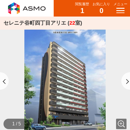
閲覧履歴
お気に入り
メニュー
1
0
セレニテ谷町四丁目アリエ (
22
室)
1 / 5