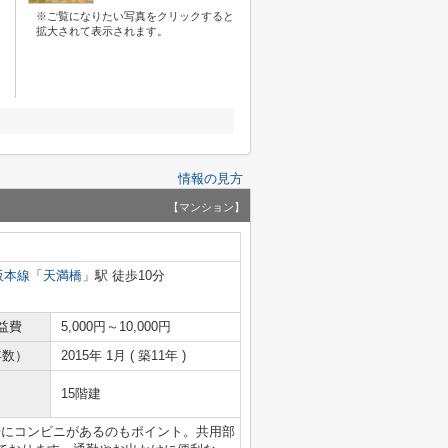
※ご覧になりたい写真をクリックすると
拡大されて表示されます。
情報の見方
【マンション】
阪本線
「
天満橋
」駅 徒歩10分
益費
5,000円～10,000円
年数）
2015年 1月 ( 築11年 )
15階建
近場にコンビニがあるのもポイント。共用部