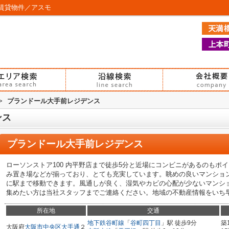
賃貸物件／アスモ
>
プランドール大手前レジデンス
ンス
プランドール大手前レジデンス
ローソンストア100 内平野店まで徒歩5分と近場にコンビニがあるのもポ
み置き場などが揃っており、とても充実しています。眺めの良いマンショ
に駅まで移動できます。風通しが良く、湿気やカビの心配が少ないマンシ
集めたい方は当社スタッフまでご連絡ください。地域の不動産情報をいち
所在地
交通
地下鉄谷町線
「
谷町四丁目
」駅 徒歩9分
築
大阪府
大阪市中央区
大手通
２