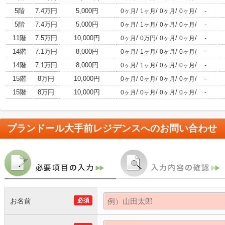
5階
7.4万円
5,000円
/
/
/
/
0ヶ月
1ヶ月
0ヶ月
0ヶ月
-
5階
7.4万円
5,000円
/
/
/
/
0ヶ月
1ヶ月
0ヶ月
0ヶ月
-
11階
7.5万円
10,000円
/
/
/
/
0ヶ月
0万円
0ヶ月
0ヶ月
-
14階
7.1万円
8,000円
/
/
/
/
0ヶ月
1ヶ月
0ヶ月
0ヶ月
-
14階
7.1万円
8,000円
/
/
/
/
0ヶ月
1ヶ月
0ヶ月
0ヶ月
-
15階
8万円
10,000円
/
/
/
/
0ヶ月
0ヶ月
0ヶ月
0ヶ月
-
15階
8万円
10,000円
/
/
/
/
0ヶ月
0ヶ月
0ヶ月
0ヶ月
-
プランドール大手前レジデンス
へのお問い合わせ
お名前
必須