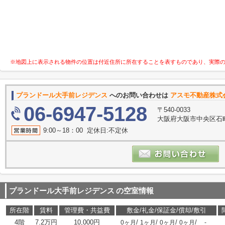
※地図上に表示される物件の位置は付近住所に所在することを表すものであり、実際
プランドール大手前レジデンス
へのお問い合わせは
アスモ不動産株式
06-6947-5128
〒540-0033
大阪府大阪市中央区石町
9:00～18：00 定休日:不定休
プランドール大手前レジデンス
の空室情報
所在階
賃料
管理費・共益費
敷金/礼金/保証金/償却/敷引
4階
7.2万円
10,000円
/
/
/
/
0ヶ月
1ヶ月
0ヶ月
0ヶ月
-