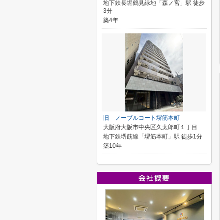
地下鉄長堀鶴見緑地「森ノ宮」駅 徒歩
3分
築4年
旧 ノーブルコート堺筋本町
大阪府大阪市中央区久太郎町１丁目
地下鉄堺筋線「堺筋本町」駅 徒歩1分
築10年