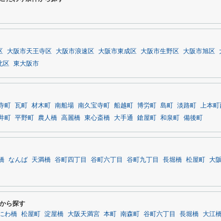
区
大阪市天王寺区
大阪市浪速区
大阪市東成区
大阪市生野区
大阪市旭区
北区
東大阪市
寺町
瓦町
材木町
南船場
南久宝寺町
船越町
博労町
島町
淡路町
上本町
井町
平野町
農人橋
高麗橋
東心斎橋
大手通
鎗屋町
和泉町
備後町
橋
なんば
天満橋
谷町四丁目
谷町六丁目
谷町九丁目
長堀橋
松屋町
大
から探す
にわ橋
松屋町
淀屋橋
大阪天満宮
本町
南森町
谷町六丁目
長堀橋
大江