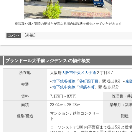
※写真や図と実際の現状とが異なる場合は現状を優先させていただきます
【外観】
コメント
プランドール大手前レジデンス
の物件概要
所在地
大阪府
大阪市中央区
大手通
２丁目3-7
地下鉄谷町線
「
谷町四丁目
」駅 徒歩9分
京
交通
地下鉄中央線
「
堺筋本町
」駅 徒歩13分
賃料
7.1万円～8万円
管理費・共
面積
23.04㎡～25.23㎡
築年月（築
マンション / 鉄筋コンクリー
種別/構造
階建
ト
ローソンストア100 内平野店まで徒歩5分と