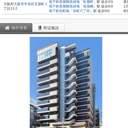
地下鉄長堀鶴見緑地
「
松屋町
」駅 徒歩3分
新
大阪府
大阪市中央区
瓦屋町
１
地下鉄長堀鶴見緑地
「
長堀橋
」駅 徒歩6分
1
丁目13-2
地下鉄谷町線
「
谷町六丁目
」駅 徒歩8分
鉄
物件情報
周辺施設