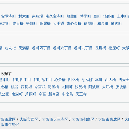
安堂寺町
材木町
南船場
南久宝寺町
船越町
博労町
島町
淡路町
上本町
徳井町
農人橋
平野町
高麗橋
大手通
東心斎橋
鎗屋町
和泉町
備後町
橋
なんば
天満橋
谷町四丁目
谷町六丁目
谷町九丁目
長堀橋
松屋町
大
駅から探す
筋本町
谷町四丁目
谷町九丁目
心斎橋
四ツ橋
なんば
本町
西大橋
四天
にわ橋
桃谷
西長堀
今宮戎
淀屋橋
大国町
汐見橋
阿波座
大江橋
肥後橋
城公園
南森町
芦原町
今宮
新今宮
中之島
天王寺
大阪市北区
/
大阪市西区
/
大阪市天王寺区
/
大阪市都島区
/
大阪市東成区
/
大
大阪市生野区