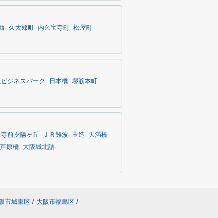
西
久太郎町
内久宝寺町
松屋町
阪ビジネスパーク
日本橋
堺筋本町
王寺前夕陽ヶ丘
ＪＲ難波
玉造
天満橋
芦原橋
大阪城北詰
阪市城東区
/
大阪市福島区
/