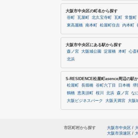
大阪市中央区の町名から探す
谷町
瓦屋町
北久宝寺町
瓦町
常盤町
東高麗橋
南本町
松屋町住吉
内本町
大阪市中央区にある駅から探す
森ノ宮
大阪城公園
淀屋橋
本町
心斎
北浜
S-RESIDENCE松屋町asence周辺の
松屋町
長堀橋
谷町六丁目
日本橋
堺
鶴橋
恵美須町
桜川
北浜
森ノ宮
な
大阪ビジネスパーク
大阪天満宮
大阪
市区町村から探す
大阪市中央区
/
大阪市浪速区
/