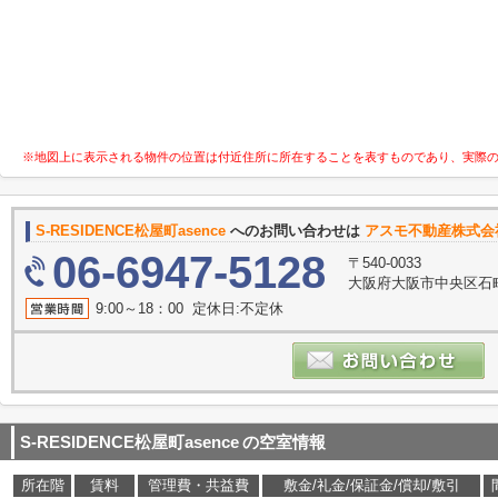
※地図上に表示される物件の位置は付近住所に所在することを表すものであり、実際
S-RESIDENCE松屋町asence
へのお問い合わせは
アスモ不動産株式会
06-6947-5128
〒540-0033
大阪府大阪市中央区石町
9:00～18：00 定休日:不定休
S-RESIDENCE松屋町asence
の空室情報
所在階
賃料
管理費・共益費
敷金/礼金/保証金/償却/敷引