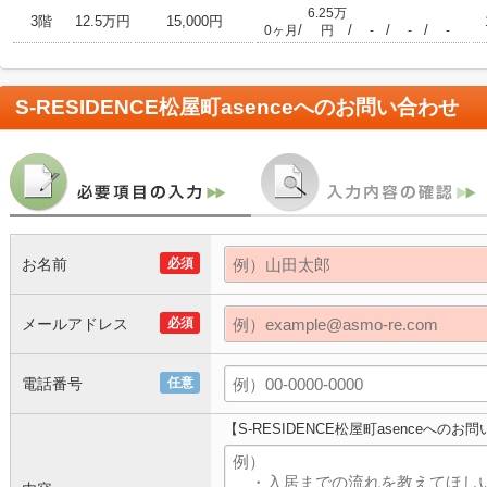
6.25万
3階
12.5万円
15,000円
/
/
/
/
0ヶ月
円
-
-
-
S-RESIDENCE松屋町asence
へのお問い合わせ
お名前
必須
メールアドレス
必須
電話番号
任意
【S-RESIDENCE松屋町asenceへのお