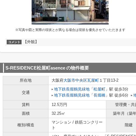
※写真や図と実際の現状とが異なる場合は現状を優先させていただきます
【外観】
コメント
S-RESIDENCE松屋町asence
の物件概要
所在地
大阪府
大阪市中央区
瓦屋町
１丁目13-2
地下鉄長堀鶴見緑地
「
松屋町
」駅 徒歩3分
交通
地下鉄長堀鶴見緑地
「
長堀橋
」駅 徒歩6分
賃料
12.5万円
管理費・共
面積
32.25㎡
築年月（築
マンション / 鉄筋コンクリー
種別/構造
階建
ト