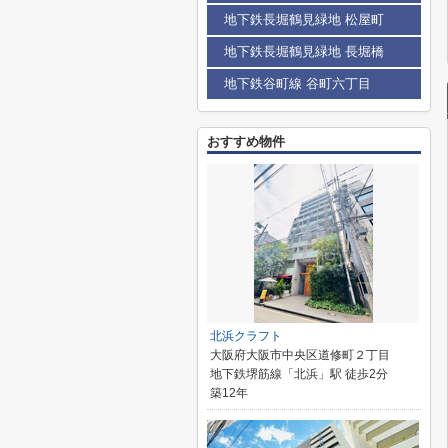
地下鉄長堀鶴見緑地 松屋町
地下鉄長堀鶴見緑地 長堀橋
地下鉄谷町線 谷町六丁目
おすすめ物件
北浜クラフト
大阪府大阪市中央区道修町２丁目
地下鉄堺筋線「北浜」駅 徒歩2分
築12年