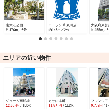
南大江公園
ローソン 和泉町店
大阪府東警
約470m／6分
約148m／2分
約455m／
エリアの近い物件
ジューム南船場
カサ内本町
12.5
万
円
/ 1LDK
11.5
万
円
/ 1LDK
9.7
万
円
/ 1