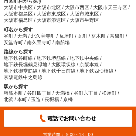
市区町村から探す
大阪市中央区
/
大阪市北区
/
大阪市西区
/
大阪市天王寺区
/
大阪市都島区
/
大阪市東成区
/
大阪市城東区
/
大阪市福島区
/
大阪市浪速区
/
大阪市生野区
町名から探す
谷町
/
天満
/
北久宝寺町
/
瓦屋町
/
瓦町
/
材木町
/
常盤町
/
安堂寺町
/
南久宝寺町
/
南船場
路線から探す
地下鉄谷町線
/
地下鉄堺筋線
/
地下鉄中央線
/
地下鉄長堀鶴見緑地
/
大阪環状線
/
京阪本線
/
地下鉄御堂筋線
/
地下鉄千日前線
/
地下鉄四つ橋線
/
京阪電鉄中之島線
駅から探す
堺筋本町
/
谷町四丁目
/
天満橋
/
谷町六丁目
/
松屋町
/
北浜
/
本町
/
玉造
/
長堀橋
/
京橋
電話でお問い合わせ
営業時間：
9:00～18：00