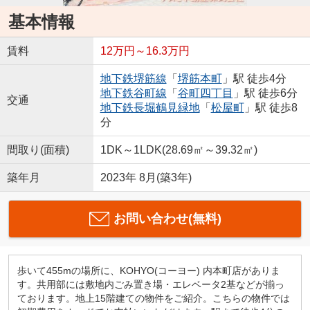
基本情報
賃料
12万円～16.3万円
地下鉄堺筋線
「
堺筋本町
」駅 徒歩4分
地下鉄谷町線
「
谷町四丁目
」駅 徒歩6分
交通
地下鉄長堀鶴見緑地
「
松屋町
」駅 徒歩8
分
間取り(面積)
1DK～1LDK(28.69㎡～39.32㎡)
築年月
2023年 8月(築3年)
お問い合わせ(無料)
歩いて455mの場所に、KOHYO(コーヨー) 内本町店がありま
す。共用部には敷地内ごみ置き場・エレベータ2基などが揃っ
ております。地上15階建ての物件をご紹介。こちらの物件では