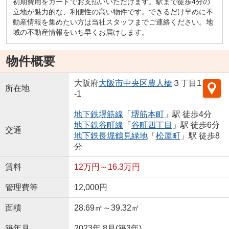
初期費用をカードでお支払いいただけます。駅まで徒歩4分の
立地が魅力的な、利便性の高い物件です。できるだけ早めに不
動産情報を集めたい方は当社スタッフまでご連絡ください。地
域の不動産情報をいち早くお届けします。
物件概要
大阪府
大阪市中央区
農人橋
３丁目1
所在地
-1
地下鉄堺筋線
「
堺筋本町
」駅 徒歩4分
地下鉄谷町線
「
谷町四丁目
」駅 徒歩6分
交通
地下鉄長堀鶴見緑地
「
松屋町
」駅 徒歩8
分
賃料
12万円～16.3万円
管理費等
12,000円
面積
28.69㎡～39.32㎡
築年月
2023年 8月(築3年)