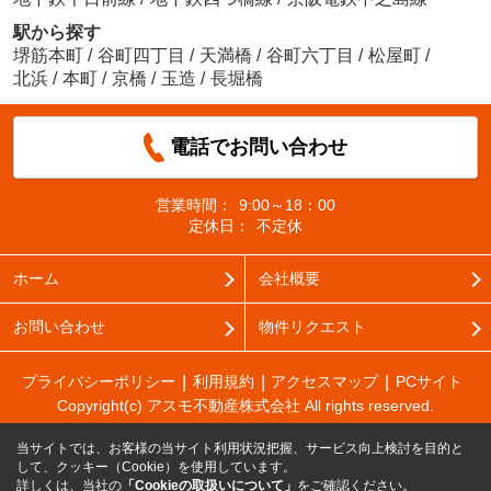
駅から探す
堺筋本町
/
谷町四丁目
/
天満橋
/
谷町六丁目
/
松屋町
/
北浜
/
本町
/
京橋
/
玉造
/
長堀橋
電話でお問い合わせ
営業時間：
9:00～18：00
定休日：
不定休
ホーム
会社概要
お問い合わせ
物件リクエスト
プライバシーポリシー
利用規約
アクセスマップ
PCサイト
Copyright(c) アスモ不動産株式会社 All rights reserved.
当サイトでは、お客様の当サイト利用状況把握、サービス向上検討を目的と
して、クッキー（Cookie）を使用しています。
詳しくは、当社の
「Cookieの取扱いについて」
をご確認ください。