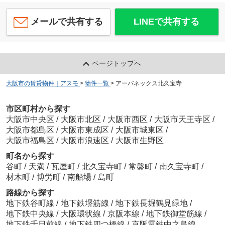
メールで共有する
LINEで共有する
ページトップへ
大阪市の賃貸物件｜アスモ
>
物件一覧
>
アーバネックス北久宝寺
市区町村から探す
大阪市中央区
/
大阪市北区
/
大阪市西区
/
大阪市天王寺区
/
大阪市都島区
/
大阪市東成区
/
大阪市城東区
/
大阪市福島区
/
大阪市浪速区
/
大阪市生野区
町名から探す
谷町
/
天満
/
瓦屋町
/
北久宝寺町
/
常盤町
/
南久宝寺町
/
材木町
/
博労町
/
南船場
/
島町
路線から探す
地下鉄谷町線
/
地下鉄堺筋線
/
地下鉄長堀鶴見緑地
/
地下鉄中央線
/
大阪環状線
/
京阪本線
/
地下鉄御堂筋線
/
地下鉄千日前線
/
地下鉄四つ橋線
/
京阪電鉄中之島線