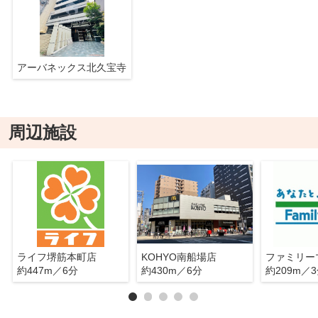
アーバネックス北久宝寺
周辺施設
ライフ堺筋本町店
KOHYO南船場店
約447m／6分
約430m／6分
約209m／