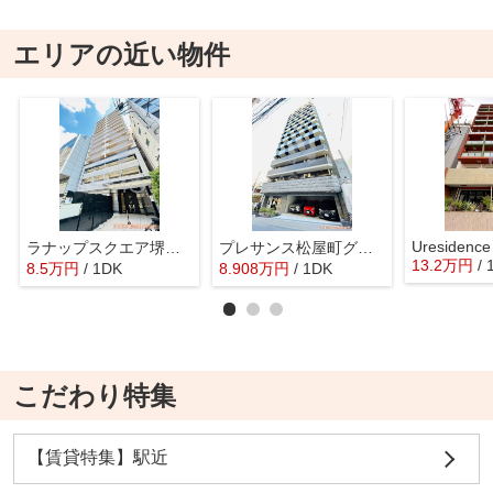
エリアの近い物件
ラナップスクエア堺筋本町
プレサンス松屋町グレース
13.2
万
円
/
8.5
万
円
/ 1DK
8.908
万
円
/ 1DK
こだわり特集
【賃貸特集】駅近