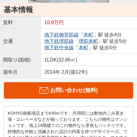
基本情報
賃料
10.9万円
地下鉄御堂筋線
「
本町
」駅 徒歩4分
交通
地下鉄堺筋線
「
堺筋本町
」駅 徒歩5分
地下鉄中央線
「
本町
」駅 徒歩5分
間取り(面積)
1LDK(32.86㎡)
築年月
2014年 2月(築12年)
お問い合わせ(無料)
KOHYO南船場店まで430mです。共用部には敷地内ごみ置き
場・エレベータなどが揃っております。こちらの物件はマンシ
ョンです。地上14階建てのこの物件なら景色もバッチリです。
特徴的な外観と洗練された設計の内装を持つデザイナーズ。で