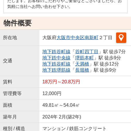
たします。お客様のこだわりやご要望などございましたら、お
気軽に当社へお問い合わせ下さい。
物件概要
所在地
大阪府
大阪市中央区
南新町
２丁目
地下鉄谷町線
「
谷町四丁目
」駅 徒歩7分
地下鉄中央線
「
堺筋本町
」駅 徒歩9分
交通
地下鉄谷町線
「
天満橋
」駅 徒歩12分
地下鉄堺筋線
「
長堀橋
」駅 徒歩9分
賃料
18万円～20.8万円
管理費等
12,000円
面積
49.81㎡～54.04㎡
築年月
2024年 2月(築2年)
種別 / 構造
マンション / 鉄筋コンクリート