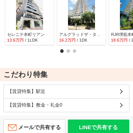
セレニテ本町リアン
アルグラッドザ・タワー心斎橋
RJR堺筋
13.6
万
円
/ 1LDK
16.2
万
円
/ 1DK
18.6
万
円
/
こだわり特集
【賃貸特集】駅近
【賃貸特集】敷金・礼金0
メールで共有する
LINEで共有する