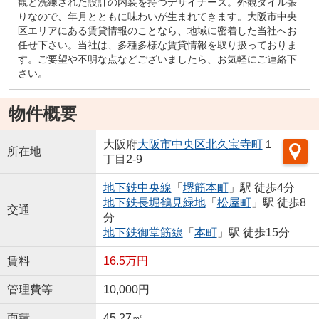
観と洗練された設計の内装を持つデザイナーズ。外観タイル張
りなので、年月とともに味わいが生まれてきます。大阪市中央
区エリアにある賃貸情報のことなら、地域に密着した当社へお
任せ下さい。当社は、多種多様な賃貸情報を取り扱っておりま
す。ご要望や不明な点などございましたら、お気軽にご連絡下
さい。
物件概要
大阪府
大阪市中央区
北久宝寺町
１
所在地
丁目2-9
地下鉄中央線
「
堺筋本町
」駅 徒歩4分
地下鉄長堀鶴見緑地
「
松屋町
」駅 徒歩8
交通
分
地下鉄御堂筋線
「
本町
」駅 徒歩15分
賃料
16.5万円
管理費等
10,000円
面積
45.27㎡