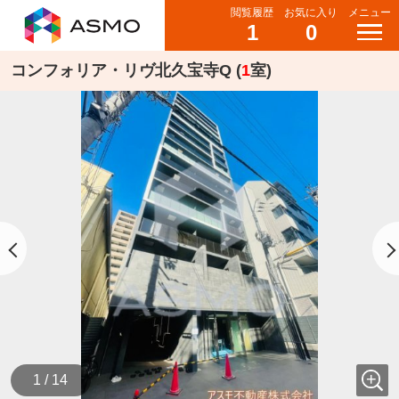
閲覧履歴
お気に入り
メニュー
1
0
コンフォリア・リヴ北久宝寺Q (
1
室)
1 / 14