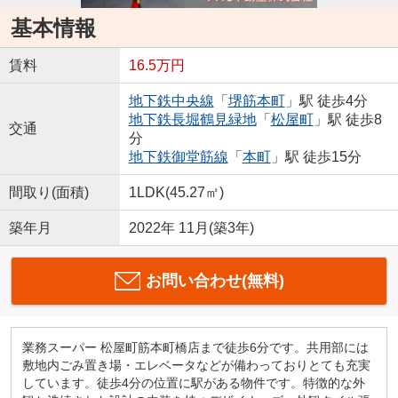
基本情報
賃料
16.5万円
地下鉄中央線
「
堺筋本町
」駅 徒歩4分
地下鉄長堀鶴見緑地
「
松屋町
」駅 徒歩8
交通
分
地下鉄御堂筋線
「
本町
」駅 徒歩15分
間取り(面積)
1LDK(45.27㎡)
築年月
2022年 11月(築3年)
お問い合わせ(無料)
業務スーパー 松屋町筋本町橋店まで徒歩6分です。共用部には
敷地内ごみ置き場・エレベータなどが備わっておりとても充実
しています。徒歩4分の位置に駅がある物件です。特徴的な外