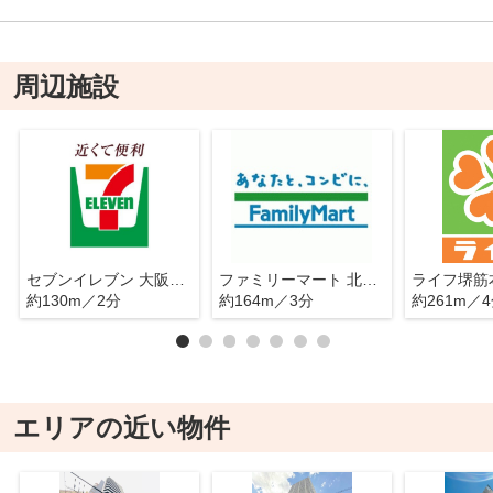
周辺施設
セブンイレブン 大阪南久宝寺町１丁目店
ファミリーマート 北久宝寺町一丁目店
ライフ堺筋
約130m／2分
約164m／3分
約261m／
エリアの近い物件