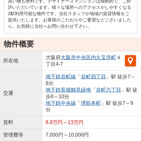
買い物も便利です。デザイナーズマンションは独創的で、ご好
評いただいています。様々な場所へのアクセスがしやすくなる
2駅利用可能な物件です。当社スタッフが地域の賃貸情報をご
提供いたします。お客様のこだわりやご要望などございました
ら、お気軽に当社へお問い合わせ下さい。
物件概要
大阪府
大阪市中央区
内久宝寺町
４
所在地
丁目4-7
地下鉄谷町線
「
谷町四丁目
」駅 徒歩7～
8分
地下鉄長堀鶴見緑地
「
谷町六丁目
」駅 徒
交通
歩8～10分
地下鉄中央線
「
堺筋本町
」駅 徒歩7～9
分
賃料
8.8万円～13万円
管理費等
7,000円～10,000円