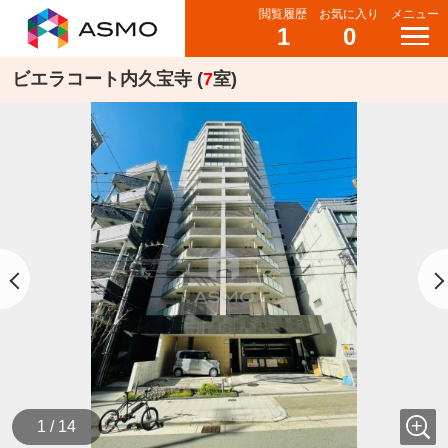
閲覧履歴
お気に入り
メニュー
1
0
ビエラコート内久宝寺 (
7
室)
1 / 14