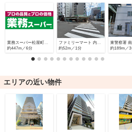
業務スーパー松屋町筋本町橋店
ファミリーマート 内久宝寺町四丁目店
約447m／6分
約52m／1分
約189m／
エリアの近い物件