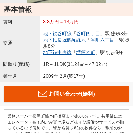
基本情報
賃料
8.8万円～13万円
地下鉄谷町線
「
谷町四丁目
」駅 徒歩8分
地下鉄長堀鶴見緑地
「
谷町六丁目
」駅 徒
交通
歩8分
地下鉄中央線
「
堺筋本町
」駅 徒歩9分
間取り(面積)
1R～1LDK(31.24㎡～47.02㎡)
築年月
2009年 2月(築17年)
お問い合わせ(無料)
業務スーパー松屋町筋本町橋店まで徒歩6分です。共用部には
エレベータ・敷地内ごみ置き場など様々な設備やサービスが揃
っているので便利です。駅から徒歩8分の物件なら、駅前のお