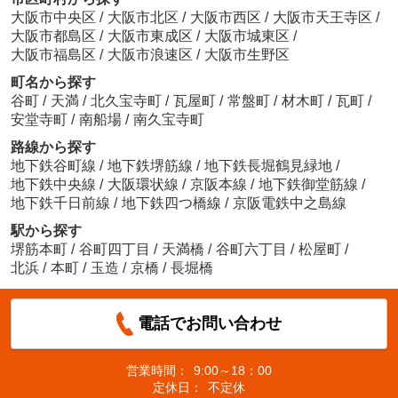
大阪市中央区
/
大阪市北区
/
大阪市西区
/
大阪市天王寺区
/
大阪市都島区
/
大阪市東成区
/
大阪市城東区
/
大阪市福島区
/
大阪市浪速区
/
大阪市生野区
町名から探す
谷町
/
天満
/
北久宝寺町
/
瓦屋町
/
常盤町
/
材木町
/
瓦町
/
安堂寺町
/
南船場
/
南久宝寺町
路線から探す
地下鉄谷町線
/
地下鉄堺筋線
/
地下鉄長堀鶴見緑地
/
地下鉄中央線
/
大阪環状線
/
京阪本線
/
地下鉄御堂筋線
/
地下鉄千日前線
/
地下鉄四つ橋線
/
京阪電鉄中之島線
駅から探す
堺筋本町
/
谷町四丁目
/
天満橋
/
谷町六丁目
/
松屋町
/
北浜
/
本町
/
玉造
/
京橋
/
長堀橋
電話でお問い合わせ
営業時間：
9:00～18：00
定休日：
不定休