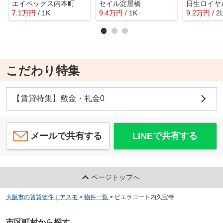
エイペックス内本町
セイル淀屋橋
日生ロイヤ
7.1
万
円
/ 1K
9.4
万
円
/ 1K
9.2
万
円
/ 2
こだわり特集
【賃貸特集】敷金・礼金0
メールで共有する
LINEで共有する
ページトップへ
大阪市の賃貸物件｜アスモ
>
物件一覧
>
ビエラコート内久宝寺
市区町村から探す