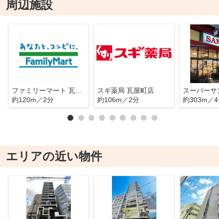
周辺施設
ファミリーマート 瓦屋町二丁目店
スギ薬局 瓦屋町店
約120m／2分
約106m／2分
約303m／
エリアの近い物件