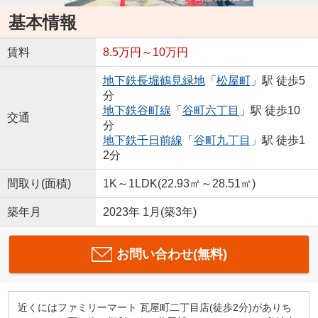
基本情報
賃料
8.5万円～10万円
地下鉄長堀鶴見緑地
「
松屋町
」駅 徒歩5
分
地下鉄谷町線
「
谷町六丁目
」駅 徒歩10
交通
分
地下鉄千日前線
「
谷町九丁目
」駅 徒歩1
2分
間取り(面積)
1K～1LDK(22.93㎡～28.51㎡)
築年月
2023年 1月(築3年)
お問い合わせ(無料)
近くにはファミリーマート 瓦屋町二丁目店(徒歩2分)がありち