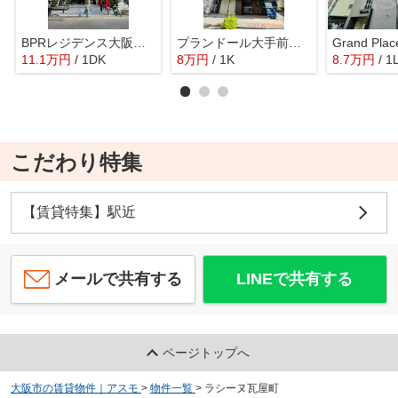
BPRレジデンス大阪本町Q
プランドール大手前レジデンス
Grand Pla
11.1
万
円
/ 1DK
8
万
円
/ 1K
8.7
万
円
/ 1
こだわり特集
【賃貸特集】駅近
メールで共有する
LINEで共有する
ページトップへ
大阪市の賃貸物件｜アスモ
>
物件一覧
>
ラシーヌ瓦屋町