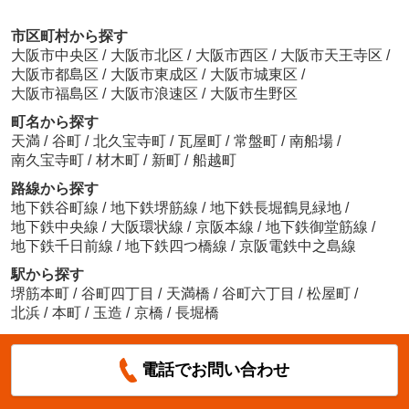
市区町村から探す
大阪市中央区
/
大阪市北区
/
大阪市西区
/
大阪市天王寺区
/
大阪市都島区
/
大阪市東成区
/
大阪市城東区
/
大阪市福島区
/
大阪市浪速区
/
大阪市生野区
町名から探す
天満
/
谷町
/
北久宝寺町
/
瓦屋町
/
常盤町
/
南船場
/
南久宝寺町
/
材木町
/
新町
/
船越町
路線から探す
地下鉄谷町線
/
地下鉄堺筋線
/
地下鉄長堀鶴見緑地
/
地下鉄中央線
/
大阪環状線
/
京阪本線
/
地下鉄御堂筋線
/
地下鉄千日前線
/
地下鉄四つ橋線
/
京阪電鉄中之島線
駅から探す
堺筋本町
/
谷町四丁目
/
天満橋
/
谷町六丁目
/
松屋町
/
北浜
/
本町
/
玉造
/
京橋
/
長堀橋
電話でお問い合わせ