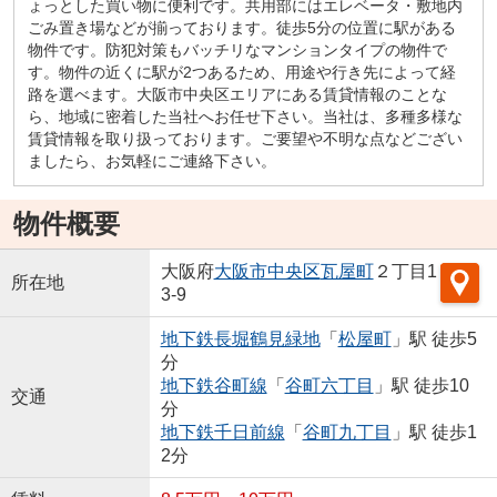
ょっとした買い物に便利です。共用部にはエレベータ・敷地内
ごみ置き場などが揃っております。徒歩5分の位置に駅がある
物件です。防犯対策もバッチリなマンションタイプの物件で
す。物件の近くに駅が2つあるため、用途や行き先によって経
路を選べます。大阪市中央区エリアにある賃貸情報のことな
ら、地域に密着した当社へお任せ下さい。当社は、多種多様な
賃貸情報を取り扱っております。ご要望や不明な点などござい
ましたら、お気軽にご連絡下さい。
物件概要
大阪府
大阪市中央区
瓦屋町
２丁目1
所在地
3-9
地下鉄長堀鶴見緑地
「
松屋町
」駅 徒歩5
分
地下鉄谷町線
「
谷町六丁目
」駅 徒歩10
交通
分
地下鉄千日前線
「
谷町九丁目
」駅 徒歩1
2分